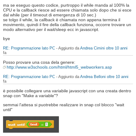
ma se eseguo questo codice, purtroppo il while manda al 100% la
CPU e la callback riesce ad essere chiamata solo dopo che si esce
dal while (per il timeout di emergenza di 10 sec.)
se tolgo il while, la callback è chiamata non appena termina il
movimento, quindi il fire della callback funziona, occorre trovare un
modo alternativo per il wait/sleep ecc in javascript.
bye
RE: Programmazione lato PC
- Aggiunto da
Andrea Cimini
oltre 10 anni
fa
Posso provare una cosa dela genere:
http://www.w3schools.com/html/html5_webworkers.asp
RE: Programmazione lato PC
- Aggiunto da
Andrea Belloni
oltre 10 anni
fa
è possibile collegare una variabile javascript con una creata dentro
snap con "Make a variable"?
semmai l'attesa si puotrebbe realizzare in snap col blocco "wait
until"