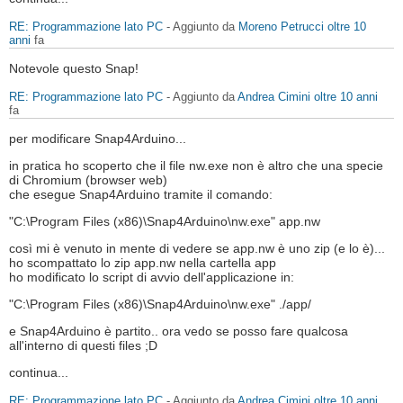
RE: Programmazione lato PC
- Aggiunto da
Moreno Petrucci
oltre 10
anni
fa
Notevole questo Snap!
RE: Programmazione lato PC
- Aggiunto da
Andrea Cimini
oltre 10 anni
fa
per modificare Snap4Arduino...
in pratica ho scoperto che il file nw.exe non è altro che una specie
di Chromium (browser web)
che esegue Snap4Arduino tramite il comando:
"C:\Program Files (x86)\Snap4Arduino\nw.exe" app.nw
così mi è venuto in mente di vedere se app.nw è uno zip (e lo è)...
ho scompattato lo zip app.nw nella cartella app
ho modificato lo script di avvio dell'applicazione in:
"C:\Program Files (x86)\Snap4Arduino\nw.exe" ./app/
e Snap4Arduino è partito.. ora vedo se posso fare qualcosa
all'interno di questi files ;D
continua...
RE: Programmazione lato PC
- Aggiunto da
Andrea Cimini
oltre 10 anni