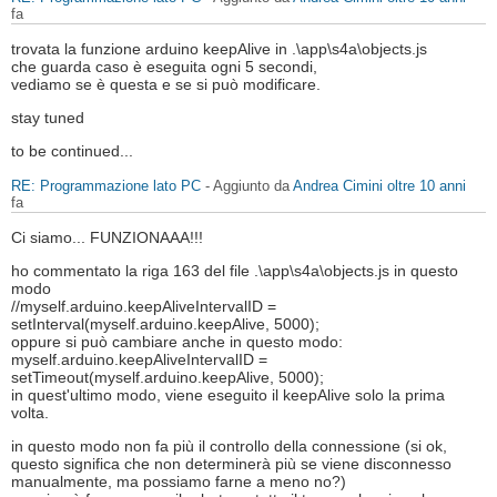
fa
trovata la funzione arduino keepAlive in .\app\s4a\objects.js
che guarda caso è eseguita ogni 5 secondi,
vediamo se è questa e se si può modificare.
stay tuned
to be continued...
RE: Programmazione lato PC
- Aggiunto da
Andrea Cimini
oltre 10 anni
fa
Ci siamo... FUNZIONAAA!!!
ho commentato la riga 163 del file .\app\s4a\objects.js in questo
modo
//myself.arduino.keepAliveIntervalID =
setInterval(myself.arduino.keepAlive, 5000);
oppure si può cambiare anche in questo modo:
myself.arduino.keepAliveIntervalID =
setTimeout(myself.arduino.keepAlive, 5000);
in quest'ultimo modo, viene eseguito il keepAlive solo la prima
volta.
in questo modo non fa più il controllo della connessione (si ok,
questo significa che non determinerà più se viene disconnesso
manualmente, ma possiamo farne a meno no?)