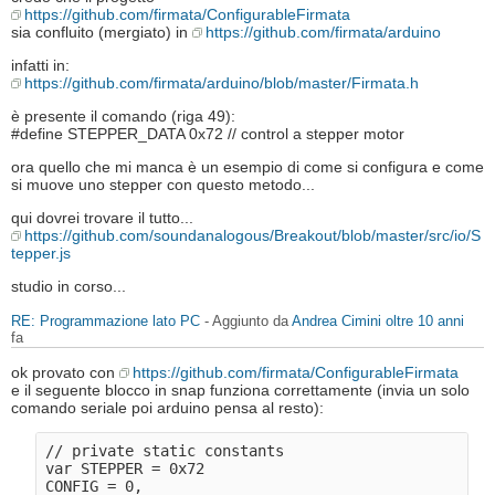
https://github.com/firmata/ConfigurableFirmata
sia confluito (mergiato) in
https://github.com/firmata/arduino
infatti in:
https://github.com/firmata/arduino/blob/master/Firmata.h
è presente il comando (riga 49):
#define STEPPER_DATA 0x72 // control a stepper motor
ora quello che mi manca è un esempio di come si configura e come
si muove uno stepper con questo metodo...
qui dovrei trovare il tutto...
https://github.com/soundanalogous/Breakout/blob/master/src/io/S
tepper.js
studio in corso...
RE: Programmazione lato PC
- Aggiunto da
Andrea Cimini
oltre 10 anni
fa
ok provato con
https://github.com/firmata/ConfigurableFirmata
e il seguente blocco in snap funziona correttamente (invia un solo
comando seriale poi arduino pensa al resto):
// private static constants

var STEPPER = 0x72                                

CONFIG = 0,                                
