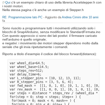
Qui
c'è un esempio chiaro di uso della libreria Accelstepper.h con
i nostri motori.
Nella stessa pagina c'è anche un esempio di Stepper.h
RE: Programmazione lato PC
- Aggiunto da
Andrea Cimini
oltre 10 anni
fa
Sono riuscito a programmare tutti i movimenti utilizzando solo i
blocchi di Snap4Arduino, senza modificare lo StandardFirmata.ino
Con questo approccio ci sono dei lati postivi: il firmware caricato
nell'arduino è quello originale;
e negativi: i movimento dei motori stepper dipendono molto dalla
seriale che gli invia ripetutamente i comandi.
Riporto a titolo d'esempio il codice del blocco forward(distance):
var wheel_dia=64.5; 

var wheel_base=114.5;

var steps_rev=512; 

var delay_time=6; 

var L_stepper_pins = [10, 12, 13, 11];

var R_stepper_pins = [3, 5, 6, 4]; 

var fwd_mask =  [[1, 0, 1, 0], [0, 1, 1, 0], [0, 1,
var rev_mask =  [[1, 0, 0, 1], [0, 1, 0, 1], [0, 1,
var steps = distance * steps_rev / (wheel_dia * 3.1
for(step = 0; step < steps; step++ ) { 

 for(mask = 0; mask < 4; mask++ ) { 

 for(pin = 0; pin < 4; pin++ ) { 
