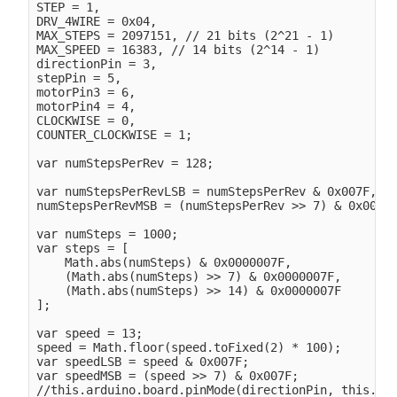
STEP = 1,

DRV_4WIRE = 0x04,

MAX_STEPS = 2097151, // 21 bits (2^21 - 1) 

MAX_SPEED = 16383, // 14 bits (2^14 - 1)

directionPin = 3,

stepPin = 5,

motorPin3 = 6,

motorPin4 = 4,    

CLOCKWISE = 0,

COUNTER_CLOCKWISE = 1;

var numStepsPerRev = 128;

var numStepsPerRevLSB = numStepsPerRev & 0x007F,

numStepsPerRevMSB = (numStepsPerRev >> 7) & 0x007F;
var numSteps = 1000;

var steps = [

    Math.abs(numSteps) & 0x0000007F,

    (Math.abs(numSteps) >> 7) & 0x0000007F,

    (Math.abs(numSteps) >> 14) & 0x0000007F

];

var speed = 13;

speed = Math.floor(speed.toFixed(2) * 100);

var speedLSB = speed & 0x007F;

var speedMSB = (speed >> 7) & 0x007F;              
//this.arduino.board.pinMode(directionPin, this.ard