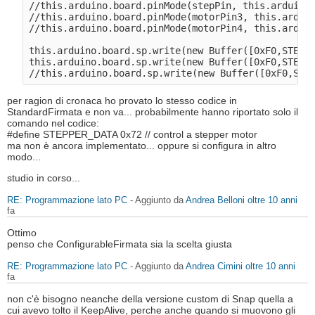
//this.arduino.board.pinMode(stepPin, this.arduino.
//this.arduino.board.pinMode(motorPin3, this.arduin
//this.arduino.board.pinMode(motorPin4, this.arduin
this.arduino.board.sp.write(new Buffer([0xF0,STEPPE
this.arduino.board.sp.write(new Buffer([0xF0,STEPPE
per ragion di cronaca ho provato lo stesso codice in
StandardFirmata e non va... probabilmente hanno riportato solo il
comando nel codice:
#define STEPPER_DATA 0x72 // control a stepper motor
ma non è ancora implementato... oppure si configura in altro
modo...
studio in corso...
RE: Programmazione lato PC
- Aggiunto da
Andrea Belloni
oltre 10 anni
fa
Ottimo
penso che ConfigurableFirmata sia la scelta giusta
RE: Programmazione lato PC
- Aggiunto da
Andrea Cimini
oltre 10 anni
fa
non c'è bisogno neanche della versione custom di Snap quella a
cui avevo tolto il KeepAlive, perche anche quando si muovono gli