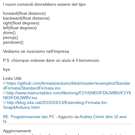
I nuovi comandi dovrebbero essere del tipo:
forward(float distance)
backward(float distance)
right(float degrees)
left(float degrees)
done()
penup()
pendown()
Vediamo se riusciamo nell'impresa.
P.S. chiunque volesse dare un aiuto è il benvenuto.
bye
Links Utili:
https://github.com/firmata/arduino/blob/master/examples/Standar
dFirmata/StandardFirmata.ino
http://www.instructables.com/files/orig/F2Y/6NEI/IFD6JWBV/F2Y6
NEIIFD6JWBV.ino
http://blog.s4a.cat/2015/03/13/Extending-Firmata-for-
Snap4Arduino.html
RE: Programmazione lato PC
- Aggiunto da
Andrea Cimini
oltre 10 anni
fa
Aggiornamenti: