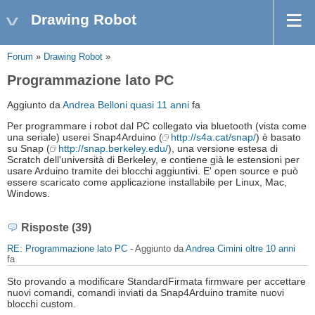
Drawing Robot
Forum
»
Drawing Robot
»
Programmazione lato PC
Aggiunto da
Andrea Belloni
quasi 11 anni
fa
Per programmare i robot dal PC collegato via bluetooth (vista come
una seriale) userei Snap4Arduino (
http://s4a.cat/snap/
) è basato
su Snap (
http://snap.berkeley.edu/
), una versione estesa di
Scratch dell'università di Berkeley, e contiene già le estensioni per
usare Arduino tramite dei blocchi aggiuntivi. E' open source e può
essere scaricato come applicazione installabile per Linux, Mac,
Windows.
Risposte (39)
RE: Programmazione lato PC
- Aggiunto da
Andrea Cimini
oltre 10 anni
fa
Sto provando a modificare StandardFirmata firmware per accettare
nuovi comandi, comandi inviati da Snap4Arduino tramite nuovi
blocchi custom.