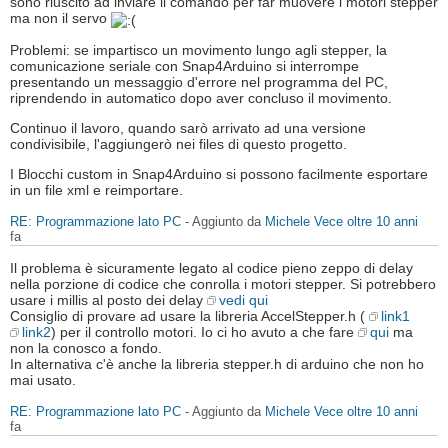
sono riuscito ad inviare il comando per far muovere i motori stepper
ma non il servo
Problemi: se impartisco un movimento lungo agli stepper, la
comunicazione seriale con Snap4Arduino si interrompe
presentando un messaggio d'errore nel programma del PC,
riprendendo in automatico dopo aver concluso il movimento.
Continuo il lavoro, quando sarò arrivato ad una versione
condivisibile, l'aggiungerò nei files di questo progetto.
I Blocchi custom in Snap4Arduino si possono facilmente esportare
in un file xml e reimportare.
RE: Programmazione lato PC
- Aggiunto da
Michele Vece
oltre 10 anni
fa
Il problema è sicuramente legato al codice pieno zeppo di delay
nella porzione di codice che conrolla i motori stepper. Si potrebbero
usare i millis al posto dei delay
vedi qui
Consiglio di provare ad usare la libreria AccelStepper.h (
link1
link2
) per il controllo motori. Io ci ho avuto a che fare
qui
ma
non la conosco a fondo.
In alternativa c'è anche la libreria stepper.h di arduino che non ho
mai usato.
RE: Programmazione lato PC
- Aggiunto da
Michele Vece
oltre 10 anni
fa