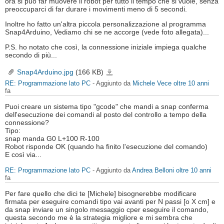
ora si può far muovere il robot per tutto il tempo che si vuole, senza
preoccuparci di far durare i movimenti meno di 5 secondi.
Inoltre ho fatto un'altra piccola personalizzazione al programma
Snap4Arduino, Vediamo chi se ne accorge (vede foto allegata)...
P.S. ho notato che così, la connessione iniziale impiega qualche
secondo di più...
Snap4Arduino.jpg
(166 KB)
Snap4Arduino.jpg
RE: Programmazione lato PC
- Aggiunto da
Michele Vece
oltre 10 anni
fa
Puoi creare un sistema tipo "gcode" che mandi a snap conferma
dell'esecuzione dei comandi al posto del controllo a tempo della
connessione?
Tipo:
snap manda G0 L+100 R-100
Robot risponde OK (quando ha finito l'esecuzione del comando)
E così via...
RE: Programmazione lato PC
- Aggiunto da
Andrea Belloni
oltre 10 anni
fa
Per fare quello che dici te [Michele] bisognerebbe modificare
firmata per eseguire comandi tipo vai avanti per N passi [o X cm] e
da snap inviare un singolo messaggio cper eseguire il comando,
questa secondo me è la strategia migliore e mi sembra che