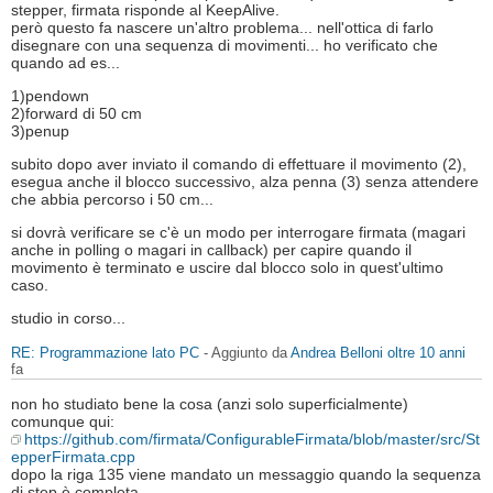
stepper, firmata risponde al KeepAlive.
però questo fa nascere un'altro problema... nell'ottica di farlo
disegnare con una sequenza di movimenti... ho verificato che
quando ad es...
1)pendown
2)forward di 50 cm
3)penup
subito dopo aver inviato il comando di effettuare il movimento (2),
esegua anche il blocco successivo, alza penna (3) senza attendere
che abbia percorso i 50 cm...
si dovrà verificare se c'è un modo per interrogare firmata (magari
anche in polling o magari in callback) per capire quando il
movimento è terminato e uscire dal blocco solo in quest'ultimo
caso.
studio in corso...
RE: Programmazione lato PC
- Aggiunto da
Andrea Belloni
oltre 10 anni
fa
non ho studiato bene la cosa (anzi solo superficialmente)
comunque qui:
https://github.com/firmata/ConfigurableFirmata/blob/master/src/St
epperFirmata.cpp
dopo la riga 135 viene mandato un messaggio quando la sequenza
di step è completa