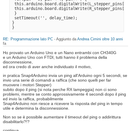
 this.arduino.board.digitalWrite(L_stepper_pins[pin
 this.arduino.board.digitalWrite(R_stepper_pins[pin
 } 

 setTimeout('', delay_time); 

} 

RE: Programmazione lato PC
- Aggiunto da
Andrea Cimini
oltre 10 anni
fa
Ho provato un Arduino Uno e un Nano entrambi con CH340G
e un Arduino Uno con FTDI, tutti hanno il problema della
disconnessione,
ed ora credo di aver anche individuato il motivo,
in pratica Snap4Arduino invia un ping all'Arduino ogni 5 secondi, se
invio una serie di comandi a raffica (che sono quelli per far
muovere i motori Stepper)
subito dopo il ping (si nota perche RX lampeggia) non ci sono
problemi, mentre se conto approssivamente 4 secondi dopo il ping
ed invio la raffica, probabilmente
Snap4Arduino non riesce a ricevere la risposta del ping in tempo
utile e determina la disconnessione.
Non so se è possibile aumentare il timeout del ping o addirittura
disabilitarlo?!?
continua...