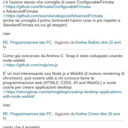
c'è l'autore stesso che consiglia di usare ConfigurableFirmata
https://github.com/firmata/ConfigurableFirmata
o AdvancedFirmata
https://github.com/soundanalogous/AdvancedFirmata
anche se consiglia il primo (entrambi hanno cose in più rispetto a
StandardFirmata tra cui gli stepper)
ciao
RE: Programmazione lato PC
- Aggiunto da
Andrea Belloni
oltre 10 anni
fa
Come già sviscerato da Andrea C. Snap è stato sviluppato usando
node-webkit
https://github.com/nwjs/nw.js
E' un tool interessante usa Node.js e WebKit (il motore rendering di
chromium), può essere utile a chi conosce bene la
programmazione web (HTML5, CSS3, JS and WebGL) e vuole
usarla per creare applicazioni desktop
https://strongloop.com/strongblog/creating-desktop-applications-
with-node-webkit/
ciao
RE: Programmazione lato PC
- Aggiunto da
Andrea Cimini
oltre 10 anni
fa
credo che il progetto