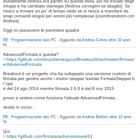
inizialmente Andrea era partito su questa linea, poi ha trovato degli
intoppi e ha cambiato startegia [Andrea corregimi se sbaglio]. Se
riesco a trovare un po' di tempo vedo se si riesce a mandare da
snap comandi singoli per azioni più complesse [coordinandomi con
Andrea].
Oggi mi piacevano le parentesi quadre.
RE: Programmazione lato PC
- Aggiunto da
Andrea Cimini
oltre 10 anni
fa
AdvancedFirmata è questa?
https://github.com/soundanalogous/Breakout/tree/master/firmwar
e/AdvancedFirmata
Breakout è un progetto cha ha sviluppato una versione custom di
firmata per gestire anche i motori stepper tramite FirmataStepper.h
/ cpp
è del 14 ago 2014 mentre firmata 2.5.0 è del 8 nov 2015
provo a vedere come funziona l'attuale AdvancedFirmata...
studio in corso...
RE: Programmazione lato PC
- Aggiunto da
Andrea Belloni
oltre 10 anni
fa
Qui
https://github.com/firmata/arduino/issues/61