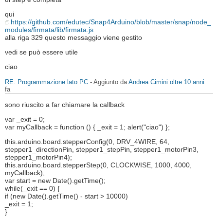
qui
https://github.com/edutec/Snap4Arduino/blob/master/snap/node_
modules/firmata/lib/firmata.js
alla riga 329 questo messaggio viene gestito
vedi se può essere utile
ciao
RE: Programmazione lato PC
- Aggiunto da
Andrea Cimini
oltre 10 anni
fa
sono riuscito a far chiamare la callback
var _exit = 0;
var myCallback = function () { _exit = 1; alert("ciao") };
this.arduino.board.stepperConfig(0, DRV_4WIRE, 64,
stepper1_directionPin, stepper1_stepPin, stepper1_motorPin3,
stepper1_motorPin4);
this.arduino.board.stepperStep(0, CLOCKWISE, 1000, 4000,
myCallback);
var start = new Date().getTime();
while(_exit == 0) {
if (new Date().getTime() - start > 10000)
_exit = 1;
}