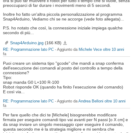
ora si può far muovere il robot per tutto il tempo che si vuole, senza
preoccuparci di far durare i movimenti meno di 5 secondi.
Inoltre ho fatto un'altra piccola personalizzazione al programma
Snap4Arduino, Vediamo chi se ne accorge (vede foto allegata)...
P.S. ho notato che così, la connessione iniziale impiega qualche
secondo di più...
Snap4Arduino.jpg
(166 KB)
Snap4Arduino.jpg
RE: Programmazione lato PC
- Aggiunto da
Michele Vece
oltre 10 anni
fa
Puoi creare un sistema tipo "gcode" che mandi a snap conferma
dell'esecuzione dei comandi al posto del controllo a tempo della
connessione?
Tipo:
snap manda G0 L+100 R-100
Robot risponde OK (quando ha finito l'esecuzione del comando)
E così via...
RE: Programmazione lato PC
- Aggiunto da
Andrea Belloni
oltre 10 anni
fa
Per fare quello che dici te [Michele] bisognerebbe modificare
firmata per eseguire comandi tipo vai avanti per N passi [o X cm] e
da snap inviare un singolo messaggio cper eseguire il comando,
questa secondo me è la strategia migliore e mi sembra che