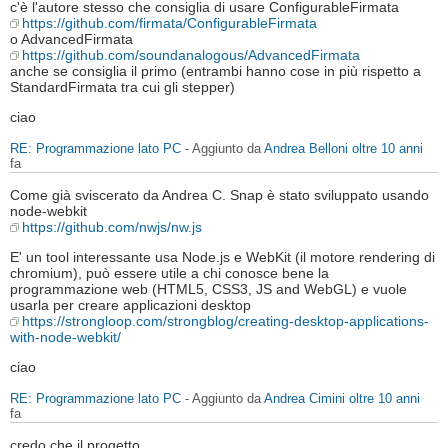
c'è l'autore stesso che consiglia di usare ConfigurableFirmata
https://github.com/firmata/ConfigurableFirmata
o AdvancedFirmata
https://github.com/soundanalogous/AdvancedFirmata
anche se consiglia il primo (entrambi hanno cose in più rispetto a
StandardFirmata tra cui gli stepper)
ciao
RE: Programmazione lato PC
- Aggiunto da
Andrea Belloni
oltre 10 anni
fa
Come già sviscerato da Andrea C. Snap è stato sviluppato usando
node-webkit
https://github.com/nwjs/nw.js
E' un tool interessante usa Node.js e WebKit (il motore rendering di
chromium), può essere utile a chi conosce bene la
programmazione web (HTML5, CSS3, JS and WebGL) e vuole
usarla per creare applicazioni desktop
https://strongloop.com/strongblog/creating-desktop-applications-
with-node-webkit/
ciao
RE: Programmazione lato PC
- Aggiunto da
Andrea Cimini
oltre 10 anni
fa
credo che il progetto