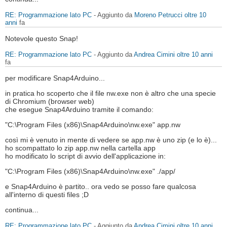
RE: Programmazione lato PC
- Aggiunto da
Moreno Petrucci
oltre 10
anni
fa
Notevole questo Snap!
RE: Programmazione lato PC
- Aggiunto da
Andrea Cimini
oltre 10 anni
fa
per modificare Snap4Arduino...
in pratica ho scoperto che il file nw.exe non è altro che una specie
di Chromium (browser web)
che esegue Snap4Arduino tramite il comando:
"C:\Program Files (x86)\Snap4Arduino\nw.exe" app.nw
così mi è venuto in mente di vedere se app.nw è uno zip (e lo è)...
ho scompattato lo zip app.nw nella cartella app
ho modificato lo script di avvio dell'applicazione in:
"C:\Program Files (x86)\Snap4Arduino\nw.exe" ./app/
e Snap4Arduino è partito.. ora vedo se posso fare qualcosa
all'interno di questi files ;D
continua...
RE: Programmazione lato PC
- Aggiunto da
Andrea Cimini
oltre 10 anni