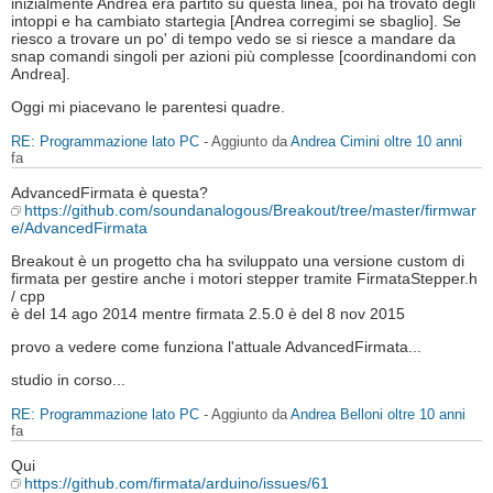
inizialmente Andrea era partito su questa linea, poi ha trovato degli
intoppi e ha cambiato startegia [Andrea corregimi se sbaglio]. Se
riesco a trovare un po' di tempo vedo se si riesce a mandare da
snap comandi singoli per azioni più complesse [coordinandomi con
Andrea].
Oggi mi piacevano le parentesi quadre.
RE: Programmazione lato PC
- Aggiunto da
Andrea Cimini
oltre 10 anni
fa
AdvancedFirmata è questa?
https://github.com/soundanalogous/Breakout/tree/master/firmwar
e/AdvancedFirmata
Breakout è un progetto cha ha sviluppato una versione custom di
firmata per gestire anche i motori stepper tramite FirmataStepper.h
/ cpp
è del 14 ago 2014 mentre firmata 2.5.0 è del 8 nov 2015
provo a vedere come funziona l'attuale AdvancedFirmata...
studio in corso...
RE: Programmazione lato PC
- Aggiunto da
Andrea Belloni
oltre 10 anni
fa
Qui
https://github.com/firmata/arduino/issues/61