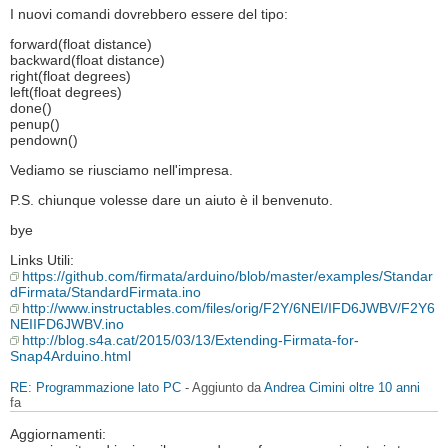
I nuovi comandi dovrebbero essere del tipo:
forward(float distance)
backward(float distance)
right(float degrees)
left(float degrees)
done()
penup()
pendown()
Vediamo se riusciamo nell'impresa.
P.S. chiunque volesse dare un aiuto è il benvenuto.
bye
Links Utili:
https://github.com/firmata/arduino/blob/master/examples/Standar
dFirmata/StandardFirmata.ino
http://www.instructables.com/files/orig/F2Y/6NEI/IFD6JWBV/F2Y6
NEIIFD6JWBV.ino
http://blog.s4a.cat/2015/03/13/Extending-Firmata-for-
Snap4Arduino.html
RE: Programmazione lato PC
- Aggiunto da
Andrea Cimini
oltre 10 anni
fa
Aggiornamenti: