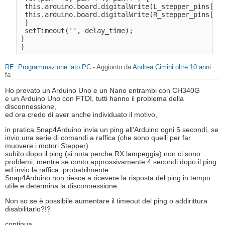
 this.arduino.board.digitalWrite(L_stepper_pins[pin
 this.arduino.board.digitalWrite(R_stepper_pins[pin
 } 

 setTimeout('', delay_time); 

} 

RE: Programmazione lato PC
- Aggiunto da
Andrea Cimini
oltre 10 anni
fa
Ho provato un Arduino Uno e un Nano entrambi con CH340G
e un Arduino Uno con FTDI, tutti hanno il problema della
disconnessione,
ed ora credo di aver anche individuato il motivo,
in pratica Snap4Arduino invia un ping all'Arduino ogni 5 secondi, se
invio una serie di comandi a raffica (che sono quelli per far
muovere i motori Stepper)
subito dopo il ping (si nota perche RX lampeggia) non ci sono
problemi, mentre se conto approssivamente 4 secondi dopo il ping
ed invio la raffica, probabilmente
Snap4Arduino non riesce a ricevere la risposta del ping in tempo
utile e determina la disconnessione.
Non so se è possibile aumentare il timeout del ping o addirittura
disabilitarlo?!?
continua...