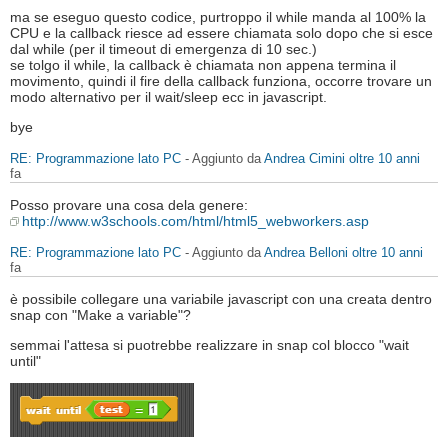
ma se eseguo questo codice, purtroppo il while manda al 100% la
CPU e la callback riesce ad essere chiamata solo dopo che si esce
dal while (per il timeout di emergenza di 10 sec.)
se tolgo il while, la callback è chiamata non appena termina il
movimento, quindi il fire della callback funziona, occorre trovare un
modo alternativo per il wait/sleep ecc in javascript.
bye
RE: Programmazione lato PC
- Aggiunto da
Andrea Cimini
oltre 10 anni
fa
Posso provare una cosa dela genere:
http://www.w3schools.com/html/html5_webworkers.asp
RE: Programmazione lato PC
- Aggiunto da
Andrea Belloni
oltre 10 anni
fa
è possibile collegare una variabile javascript con una creata dentro
snap con "Make a variable"?
semmai l'attesa si puotrebbe realizzare in snap col blocco "wait
until"