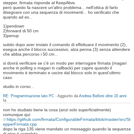
stepper, firmata risponde al KeepAlive.
però questo fa nascere un'altro problema... nell'ottica di farlo
disegnare con una sequenza di movimenti... ho verificato che
quando ad es...
1)pendown
2)forward di 50 cm
3)penup
subito dopo aver inviato il comando di effettuare il movimento (2),
esegua anche il blocco successivo, alza penna (3) senza attendere
che abbia percorso i 50 cm...
si dovrà verificare se c'è un modo per interrogare firmata (magari
anche in polling o magari in callback) per capire quando il
movimento è terminato e uscire dal blocco solo in quest'ultimo
caso.
studio in corso...
RE: Programmazione lato PC
- Aggiunto da
Andrea Belloni
oltre 10 anni
fa
non ho studiato bene la cosa (anzi solo superficialmente)
comunque qui:
https://github.com/firmata/ConfigurableFirmata/blob/master/src/St
epperFirmata.cpp
dopo la riga 135 viene mandato un messaggio quando la sequenza
di step è completa