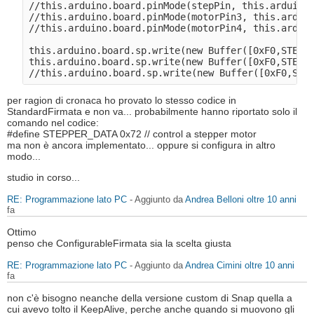
//this.arduino.board.pinMode(stepPin, this.arduino.
//this.arduino.board.pinMode(motorPin3, this.arduin
//this.arduino.board.pinMode(motorPin4, this.arduin
this.arduino.board.sp.write(new Buffer([0xF0,STEPPE
this.arduino.board.sp.write(new Buffer([0xF0,STEPPE
per ragion di cronaca ho provato lo stesso codice in
StandardFirmata e non va... probabilmente hanno riportato solo il
comando nel codice:
#define STEPPER_DATA 0x72 // control a stepper motor
ma non è ancora implementato... oppure si configura in altro
modo...
studio in corso...
RE: Programmazione lato PC
- Aggiunto da
Andrea Belloni
oltre 10 anni
fa
Ottimo
penso che ConfigurableFirmata sia la scelta giusta
RE: Programmazione lato PC
- Aggiunto da
Andrea Cimini
oltre 10 anni
fa
non c'è bisogno neanche della versione custom di Snap quella a
cui avevo tolto il KeepAlive, perche anche quando si muovono gli