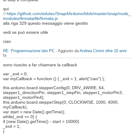
qui
https://github.com/edutec/Snap4Arduino/blob/master/snap/node_
modules/firmata/lib/firmata.js
alla riga 329 questo messaggio viene gestito
vedi se può essere utile
ciao
RE: Programmazione lato PC
- Aggiunto da
Andrea Cimini
oltre 10 anni
fa
sono riuscito a far chiamare la callback
var _exit = 0;
var myCallback = function () { _exit = 1; alert("ciao") };
this.arduino.board.stepperConfig(0, DRV_4WIRE, 64,
stepper1_directionPin, stepper1_stepPin, stepper1_motorPin3,
stepper1_motorPin4);
this.arduino.board.stepperStep(0, CLOCKWISE, 1000, 4000,
myCallback);
var start = new Date().getTime();
while(_exit == 0) {
if (new Date().getTime() - start > 10000)
_exit = 1;
}