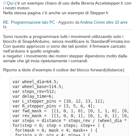
Qui
c'è un esempio chiaro di uso della libreria Accelstepper.h con
i nostri motori.
Nella stessa pagina c'è anche un esempio di Stepper.h
RE: Programmazione lato PC
- Aggiunto da
Andrea Cimini
oltre 10 anni
fa
Sono riuscito a programmare tutti i movimenti utilizzando solo i
blocchi di Snap4Arduino, senza modificare lo StandardFirmata.ino
Con questo approccio ci sono dei lati postivi: il firmware caricato
nell'arduino è quello originale;
e negativi: i movimento dei motori stepper dipendono molto dalla
seriale che gli invia ripetutamente i comandi.
Riporto a titolo d'esempio il codice del blocco forward(distance):
var wheel_dia=64.5; 

var wheel_base=114.5;

var steps_rev=512; 

var delay_time=6; 

var L_stepper_pins = [10, 12, 13, 11];

var R_stepper_pins = [3, 5, 6, 4]; 

var fwd_mask =  [[1, 0, 1, 0], [0, 1, 1, 0], [0, 1,
var rev_mask =  [[1, 0, 0, 1], [0, 1, 0, 1], [0, 1,
var steps = distance * steps_rev / (wheel_dia * 3.1
for(step = 0; step < steps; step++ ) { 

 for(mask = 0; mask < 4; mask++ ) { 

 for(pin = 0; pin < 4; pin++ ) { 
