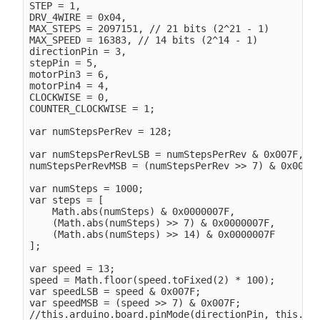
STEP = 1,

DRV_4WIRE = 0x04,

MAX_STEPS = 2097151, // 21 bits (2^21 - 1) 

MAX_SPEED = 16383, // 14 bits (2^14 - 1)

directionPin = 3,

stepPin = 5,

motorPin3 = 6,

motorPin4 = 4,    

CLOCKWISE = 0,

COUNTER_CLOCKWISE = 1;

var numStepsPerRev = 128;

var numStepsPerRevLSB = numStepsPerRev & 0x007F,

numStepsPerRevMSB = (numStepsPerRev >> 7) & 0x007F;
var numSteps = 1000;

var steps = [

    Math.abs(numSteps) & 0x0000007F,

    (Math.abs(numSteps) >> 7) & 0x0000007F,

    (Math.abs(numSteps) >> 14) & 0x0000007F

];

var speed = 13;

speed = Math.floor(speed.toFixed(2) * 100);

var speedLSB = speed & 0x007F;

var speedMSB = (speed >> 7) & 0x007F;              
//this.arduino.board.pinMode(directionPin, this.ard