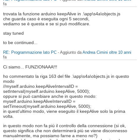
fa
trovata la funzione arduino keepAlive in .\app\s4a\objects.js
che guarda caso è eseguita ogni 5 secondi,
vediamo se è questa e se si può modificare.
stay tuned
to be continued...
RE: Programmazione lato PC
- Aggiunto da
Andrea Cimini
oltre 10 anni
fa
Ci siamo... FUNZIONAAA!!!
ho commentato la riga 163 del file .\app\s4a\objects.js in questo
modo
//myself.arduino.keepAliveIntervalID =
setInterval(myself.arduino.keepAlive, 5000);
oppure si può cambiare anche in questo modo:
myself.arduino.keepAliveIntervalID =
setTimeout(myself.arduino.keepAlive, 5000);
in quest'ultimo modo, viene eseguito il keepAlive solo la prima
volta.
in questo modo non fa più il controllo della connessione (si ok,
questo significa che non determinerà più se viene disconnesso
manualmente, ma possiamo farne a meno no?)