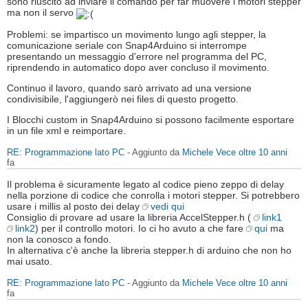
sono riuscito ad inviare il comando per far muovere i motori stepper
ma non il servo
Problemi: se impartisco un movimento lungo agli stepper, la
comunicazione seriale con Snap4Arduino si interrompe
presentando un messaggio d'errore nel programma del PC,
riprendendo in automatico dopo aver concluso il movimento.
Continuo il lavoro, quando sarò arrivato ad una versione
condivisibile, l'aggiungerò nei files di questo progetto.
I Blocchi custom in Snap4Arduino si possono facilmente esportare
in un file xml e reimportare.
RE: Programmazione lato PC
- Aggiunto da
Michele Vece
oltre 10 anni
fa
Il problema è sicuramente legato al codice pieno zeppo di delay
nella porzione di codice che conrolla i motori stepper. Si potrebbero
usare i millis al posto dei delay
vedi qui
Consiglio di provare ad usare la libreria AccelStepper.h (
link1
link2
) per il controllo motori. Io ci ho avuto a che fare
qui
ma
non la conosco a fondo.
In alternativa c'è anche la libreria stepper.h di arduino che non ho
mai usato.
RE: Programmazione lato PC
- Aggiunto da
Michele Vece
oltre 10 anni
fa