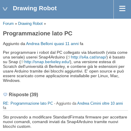
Drawing Robot
Forum
»
Drawing Robot
»
Programmazione lato PC
Aggiunto da
Andrea Belloni
quasi 11 anni
fa
Per programmare i robot dal PC collegato via bluetooth (vista come
una seriale) userei Snap4Arduino (
http://s4a.cat/snap/
) è basato
su Snap (
http://snap.berkeley.edu/
), una versione estesa di
Scratch dell'università di Berkeley, e contiene già le estensioni per
usare Arduino tramite dei blocchi aggiuntivi. E' open source e può
essere scaricato come applicazione installabile per Linux, Mac,
Windows.
Risposte (39)
RE: Programmazione lato PC
- Aggiunto da
Andrea Cimini
oltre 10 anni
fa
Sto provando a modificare StandardFirmata firmware per accettare
nuovi comandi, comandi inviati da Snap4Arduino tramite nuovi
blocchi custom.