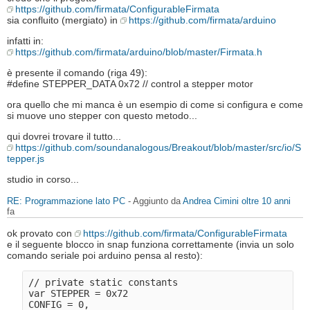
https://github.com/firmata/ConfigurableFirmata
sia confluito (mergiato) in
https://github.com/firmata/arduino
infatti in:
https://github.com/firmata/arduino/blob/master/Firmata.h
è presente il comando (riga 49):
#define STEPPER_DATA 0x72 // control a stepper motor
ora quello che mi manca è un esempio di come si configura e come
si muove uno stepper con questo metodo...
qui dovrei trovare il tutto...
https://github.com/soundanalogous/Breakout/blob/master/src/io/S
tepper.js
studio in corso...
RE: Programmazione lato PC
- Aggiunto da
Andrea Cimini
oltre 10 anni
fa
ok provato con
https://github.com/firmata/ConfigurableFirmata
e il seguente blocco in snap funziona correttamente (invia un solo
comando seriale poi arduino pensa al resto):
// private static constants

var STEPPER = 0x72                                

CONFIG = 0,                                
