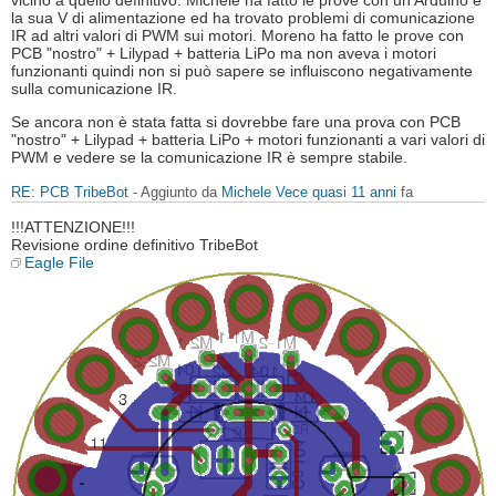
vicino a quello definitivo. Michele ha fatto le prove con un Arduino e
la sua V di alimentazione ed ha trovato problemi di comunicazione
IR ad altri valori di PWM sui motori. Moreno ha fatto le prove con
PCB "nostro" + Lilypad + batteria LiPo ma non aveva i motori
funzionanti quindi non si può sapere se influiscono negativamente
sulla comunicazione IR.
Se ancora non è stata fatta si dovrebbe fare una prova con PCB
"nostro" + Lilypad + batteria LiPo + motori funzionanti a vari valori di
PWM e vedere se la comunicazione IR è sempre stabile.
RE: PCB TribeBot
- Aggiunto da
Michele Vece
quasi 11 anni
fa
!!!ATTENZIONE!!!
Revisione ordine definitivo TribeBot
Eagle File