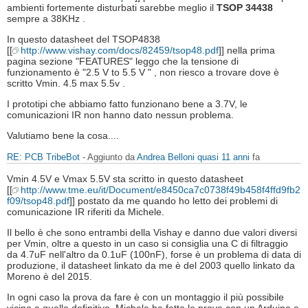
ambienti fortemente disturbati sarebbe meglio il
TSOP 34438
sempre a 38KHz .
In questo datasheet del TSOP4838
[[
http://www.vishay.com/docs/82459/tsop48.pdf
]] nella prima
pagina sezione "FEATURES" leggo che la tensione di
funzionamento è "2.5 V to 5.5 V " , non riesco a trovare dove è
scritto Vmin. 4.5 max 5.5v .
I prototipi che abbiamo fatto funzionano bene a 3.7V, le
comunicazioni IR non hanno dato nessun problema.
Valutiamo bene la cosa....
RE: PCB TribeBot
- Aggiunto da
Andrea Belloni
quasi 11 anni
fa
Vmin 4.5V e Vmax 5.5V sta scritto in questo datasheet
[[
http://www.tme.eu/it/Document/e8450ca7c0738f49b458f4ffd9fb2
f09/tsop48.pdf
]] postato da me quando ho letto dei problemi di
comunicazione IR riferiti da Michele.
Il bello è che sono entrambi della Vishay e danno due valori diversi
per Vmin, oltre a questo in un caso si consiglia una C di filtraggio
da 4.7uF nell'altro da 0.1uF (100nF), forse è un problema di data di
produzione, il datasheet linkato da me è del 2003 quello linkato da
Moreno è del 2015.
In ogni caso la prova da fare è con un montaggio il più possibile