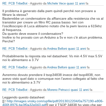
RE: PCB TribeBot
- Aggiunto da
Michele Vece
quasi 11 anni
fa
Il problema è generato dalla pwm quindi perché non provare a
filtrare la stessa?
Basterebbe un condensatore da affiancare alla resistenza che va al
transistor per creare un filtro RC passa basso. Ieri con
l'oscilloscopio di Luca abbiamo notato che la pwm lavora a 615khz
di frequenza.
Da quanto deve essere il condensatore?
Inoltre io ho provato con un Arduino a 5v e non c'è alcun problema.
Perché?
RE: PCB TribeBot
- Aggiunto da
Andrea Belloni
quasi 11 anni
fa
Probabilmente la risposta sta nel datasheet: Vs min 4.5V max 5.5V
noi lo alimentano a 3.7V
RE: PCB TribeBot
- Aggiunto da
Andrea Belloni
quasi 11 anni
fa
Avremmo dovuto prendere il tsop34838 invece del tsop4838, non
avevo visto quel dato o comunque non l'avevo collegato al fatto che
noi lo alimentiamo a 3.7V
RE: PCB TribeBot
- Aggiunto da
Moreno Petrucci
quasi 11 anni
fa
Leggendo questo datasheet
[[
http://images.vnsky.com/upfile/pdf/2013012204/0a757190-e806-
400f-8976-be3f0a32e043.pdf
]] per il TSOP 34838 ho visto che per