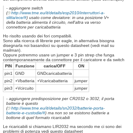
- aggiungere switch
(
http://www.tme.eu/it/details/esp2010/interruttori-a-
slitta/ece/#
) usato come deviatore: in una posizione V+
della batteria alimenta il circuito, nell'altra va verso
connettore per caricabatteria
Ho risolto usando dei fori compatibili.
Sono alla ricerca di librerie per eagle, in alternativa bisogna
disegnarla noi basandoci su questo datasheet (vedi mail su
mailman).
Oppure potremmo usare un jumper e 3 pin strep che funga
contemporaneamente da connettore per il caricatore e da switch
PIN
Funzione
carica/OFF
ON
pin1
GND
GNDcaricabatteria
pin2
+Vbatteria
+Vcaricabatteria
jumper
pin3
+Vcircuito
jumper
- aggiungere predisposizione per CR2032 o 3032, il porta
batterie è questo
(
http://www.tme.eu/it/details/sn2032/batterie-porta-
batterie-e-custodie/#
) ma non so se esistono batterie a
bottone di quel formato ricaricabili
Le ricaricabili si chiamano LIR2032 ma secondo me ci sono dei
problemi di potenza vedi questo datasheet