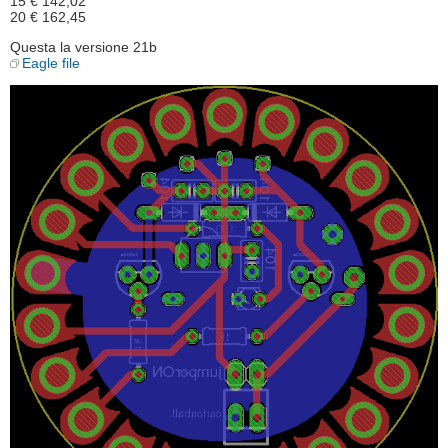
15 € 142,02
20 € 162,45
Questa la versione 21b
Eagle file