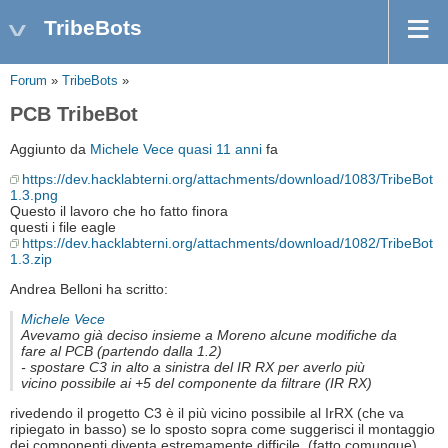
TribeBots
Forum
»
TribeBots
»
PCB TribeBot
Aggiunto da
Michele Vece
quasi 11 anni
fa
https://dev.hacklabterni.org/attachments/download/1083/TribeBot
1.3.png
Questo il lavoro che ho fatto finora
questi i file eagle
https://dev.hacklabterni.org/attachments/download/1082/TribeBot
1.3.zip
Andrea Belloni ha scritto:
Michele Vece
Avevamo già deciso insieme a Moreno alcune modifiche da
fare al PCB (partendo dalla 1.2)
- spostare C3 in alto a sinistra del IR RX per averlo più
vicino possibile ai +5 del componente da filtrare (IR RX)
rivedendo il progetto C3 è il più vicino possibile al IrRX (che va
ripiegato in basso) se lo sposto sopra come suggerisci il montaggio
dei componenti diventa estremamente difficile. (fatto comunque)