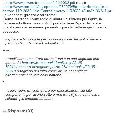
http://www.powerstream.com/p/Lir2032.pdf
questo
http://www.conrad.it/ce/it/product/252279/Batteria-ricaricabile-a-
bottone-LIR-2032-Litio-Conrad-energy-LIR2032-45-mAh-36-V-1-pz
un venditore (prezzo esorbitante).
Fermo restando il vantaggio di avere un sistema più rigido, le
batterie a bottone pesano 4g il portabatterie 2g c'è da capire
quanto peso risparmiamo pesando i pacchi batterie già in nostro
possesso.
- spostare le piazzole per la connessione dei motori verso i
pin 3, 2 da un lato e a3, a4 dall'altro
fatto
- modificare connettore per batteria con uno angolato tipo
questo (
http://www.tme.eu/it/details/mx-22-05-
3021/connettori-di-segnale-passo-254mm/molex/22-05-
3021/
) o toglierlo del tutto come dici te per saldare
direttamente i cavetti della batteria
fatto
- aggiungere un connettore per caricabatteria sul lato
componenti, per averlo sotto e non tra il lilypad e la nostra
scheda, più comodo da usare
Risposte (33)