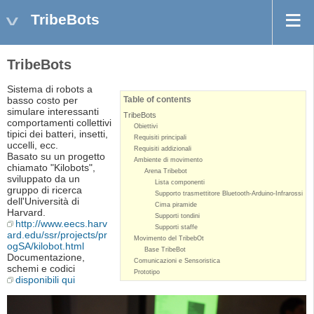
TribeBots
TribeBots
Sistema di robots a
basso costo per
Table of contents
simulare interessanti
TribeBots
comportamenti collettivi
Obiettivi
tipici dei batteri, insetti,
Requisiti principali
uccelli, ecc.
Requisiti addizionali
Basato su un progetto
Ambiente di movimento
chiamato "Kilobots",
Arena Tribebot
sviluppato da un
Lista componenti
gruppo di ricerca
Supporto trasmettitore Bluetooth-Arduino-Infrarossi
dell'Università di
Cima piramide
Harvard.
Supporti tondini
http://www.eecs.harv
Supporti staffe
ard.edu/ssr/projects/pr
Movimento del TribebOt
ogSA/kilobot.html
Base TribeBot
Documentazione,
Comunicazioni e Sensoristica
schemi e codici
Prototipo
disponibili qui