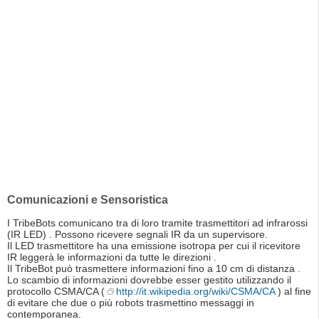
Comunicazioni e Sensoristica
I TribeBots comunicano tra di loro tramite trasmettitori ad infrarossi
(IR LED) . Possono ricevere segnali IR da un supervisore.
Il LED trasmettitore ha una emissione isotropa per cui il ricevitore
IR leggerà le informazioni da tutte le direzioni .
Il TribeBot può trasmettere informazioni fino a 10 cm di distanza .
Lo scambio di informazioni dovrebbe esser gestito utilizzando il
protocollo CSMA/CA (
http://it.wikipedia.org/wiki/CSMA/CA
) al fine
di evitare che due o più robots trasmettino messaggi in
contemporanea.