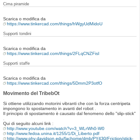
Cima piramide
Scarica o modifica da
https://www.tinkercad.com/things/hWgyUdMidoU
Supporti tondini
Scarica o modifica da
https://www.tinkercad.com/things/2FLqCNZFisI
Supporti staffe
Scarica o modifica da
https://www.tinkercad.com/things/5Dmm2P3otfO
Movimento del TribebOt
Si ottiene utilizzando motorini vibranti che con la forza centripeta
impongono lo spostamento in avanti del robot .
Il principio di spostamento è causato dal fenomeno dello "slip-stick"
.
Qui di seguito alcuni link :
http://www.youtube.com/watch?v=3_WLrWh0-W0
http://www.fedoa.unina.it/1255/1/Di_Liberto.pdf
http://www.phy.davidson.edu/fachome/dmb/PY430/Friction/stick-