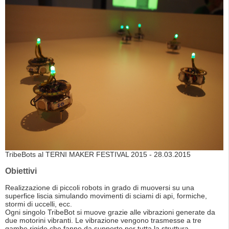
TribeBots al TERNI MAKER FESTIVAL 2015 - 28.03.2015
Obiettivi
Realizzazione di piccoli robots in grado di muoversi su una
superfice liscia simulando movimenti di sciami di api, formiche,
stormi di uccelli, ecc.
Ogni singolo TribeBot si muove grazie alle vibrazioni generate da
due motorini vibranti. Le vibrazione vengono trasmesse a tre
gambe rigide che fanno da supporto per tutta la struttura.