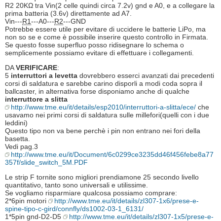
R2 20KΩ tra Vin(2 celle quindi circa 7.2v) gnd e A0, e a collegare la
prima batteria (3.6v) direttamente ad A7.
Vin---
R1
---A0---
R2
---GND
Potrebbe essere utile per evitare di uccidere le batterie LiPo, ma
non so se e come è possibile inserire questo controllo in Firmata.
Se questo fosse superfluo posso ridisegnare lo schema o
semplicemente possiamo evitare di effettuare i collegamenti.
DA
VERIFICARE
:
5
interruttori a levetta
dovrebbero esserci avanzati dai precedenti
corsi di saldatura e sarebbe carino disporli a modi coda sopra il
ballcaster, in alternativa forse disponiamo anche di qualche
interruttore a slitta
http://www.tme.eu/it/details/esp2010/interruttori-a-slitta/ece/
che
usavamo nei primi corsi di saldatura sulle millefori(quelli con i due
leddini)
Questo tipo non va bene perchè i pin non entrano nei fori della
basetta.
Vedi pag.3
http://www.tme.eu/it/Document/6c0299ce3235dd46f456febe8a77
357f/slide_switch_5M.PDF
Le strip F tornite sono migliori prendiamone 25 secondo livello
quantitativo, tanto sono universali e utilissime.
Se vogliamo risparmiare qualcosa possiamo comprare:
2*6pin motori
http://www.tme.eu/it/details/zl307-1x6/prese-e-
spine-tipo-c-gird/connfly/ds1002-03-1_6131/
1*5pin gnd-D2-D5
http://www.tme.eu/it/details/zl307-1x5/prese-e-