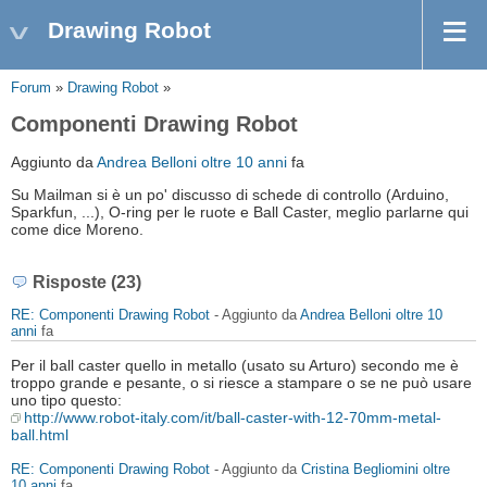
Drawing Robot
Forum
»
Drawing Robot
»
Componenti Drawing Robot
Aggiunto da
Andrea Belloni
oltre 10 anni
fa
Su Mailman si è un po' discusso di schede di controllo (Arduino,
Sparkfun, ...), O-ring per le ruote e Ball Caster, meglio parlarne qui
come dice Moreno.
Risposte (23)
RE: Componenti Drawing Robot
- Aggiunto da
Andrea Belloni
oltre 10
anni
fa
Per il ball caster quello in metallo (usato su Arturo) secondo me è
troppo grande e pesante, o si riesce a stampare o se ne può usare
uno tipo questo:
http://www.robot-italy.com/it/ball-caster-with-12-70mm-metal-
ball.html
RE: Componenti Drawing Robot
- Aggiunto da
Cristina Begliomini
oltre
10 anni
fa