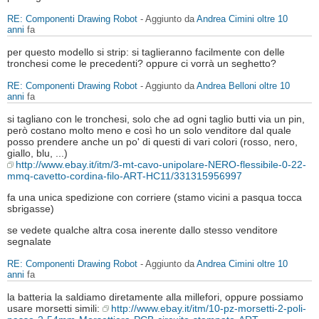
RE: Componenti Drawing Robot
- Aggiunto da
Andrea Cimini
oltre 10
anni
fa
per questo modello si strip: si taglieranno facilmente con delle
tronchesi come le precedenti? oppure ci vorrà un seghetto?
RE: Componenti Drawing Robot
- Aggiunto da
Andrea Belloni
oltre 10
anni
fa
si tagliano con le tronchesi, solo che ad ogni taglio butti via un pin,
però costano molto meno e così ho un solo venditore dal quale
posso prendere anche un po' di questi di vari colori (rosso, nero,
giallo, blu, ...)
http://www.ebay.it/itm/3-mt-cavo-unipolare-NERO-flessibile-0-22-
mmq-cavetto-cordina-filo-ART-HC11/331315956997
fa una unica spedizione con corriere (stamo vicini a pasqua tocca
sbrigasse)
se vedete qualche altra cosa inerente dallo stesso venditore
segnalate
RE: Componenti Drawing Robot
- Aggiunto da
Andrea Cimini
oltre 10
anni
fa
la batteria la saldiamo diretamente alla millefori, oppure possiamo
usare morsetti simili:
http://www.ebay.it/itm/10-pz-morsetti-2-poli-