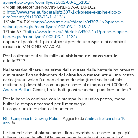
spine-tipo-c-gird/connfly/ds1002-03-1_5131/
4*4pin bluetooth,servo,VIN-GND-5V-A0,D9-D12
http://www.tme.eu/it/details/zl307-1x4/prese-e-spine-tipo-c-
gird/connfly/ds1002-03-1_4131/
1*2pin TX-RX
http://www.tme.eu/it/details/zl307-1x2/prese-e-
spine-tipo-c-gird/connfly/ds1002-03-1_2131/
1*1pin A7
http://www.tme.eu/it/details/zl307-1x1/prese-e-spine-
tipo-c-gird/connfly/ds1002-03-1_1131/
oppure al posto di 1 pin + 4pin si prende una 5pin e si cambia il
circuito in VIN-GND-5V-A0-A1
Per i collegamenti sulla millefori
abbiamo del cavo sottile
adatto????
Nel tentativo di fare una stima della durata delle batterie ho provato
a
misurare l'assorbimento del circuito a motori attivi
, ma senza
carico(ruote volanti) e non ci sono riuscito (fuori scala sul mio
multimetro) dovrebbe comunque essere al di sopra dei 1000mA.
Andrea Belloni
Cimini, ho le batt quasi scariche, puoi fare un test?
Per la base io continuo con la stampa in un unico pezzo, meno
bulloni e tempo necessari per il montaggio.
La copertura la escludo al momento.
RE: Componenti Drawing Robot
- Aggiunto da
Andrea Belloni
oltre 10
anni
fa
Le batterie che abbiamo sono LiIon dovrebbero essere un po' più
tolleranti rispetto alle LiPo, comunque tenerle sotto controllo è