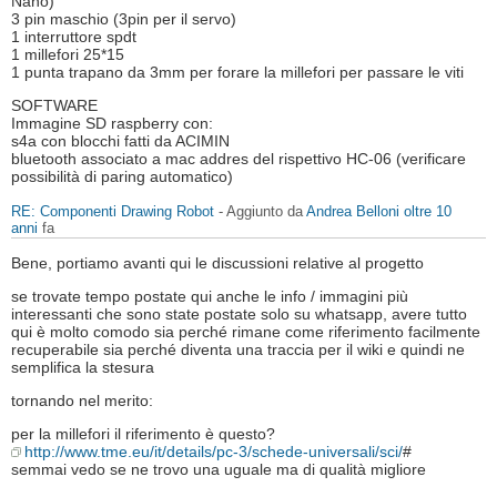
Nano)
3 pin maschio (3pin per il servo)
1 interruttore spdt
1 millefori 25*15
1 punta trapano da 3mm per forare la millefori per passare le viti
SOFTWARE
Immagine SD raspberry con:
s4a con blocchi fatti da ACIMIN
bluetooth associato a mac addres del rispettivo HC-06 (verificare
possibilità di paring automatico)
RE: Componenti Drawing Robot
- Aggiunto da
Andrea Belloni
oltre 10
anni
fa
Bene, portiamo avanti qui le discussioni relative al progetto
se trovate tempo postate qui anche le info / immagini più
interessanti che sono state postate solo su whatsapp, avere tutto
qui è molto comodo sia perché rimane come riferimento facilmente
recuperabile sia perché diventa una traccia per il wiki e quindi ne
semplifica la stesura
tornando nel merito:
per la millefori il riferimento è questo?
http://www.tme.eu/it/details/pc-3/schede-universali/sci/
#
semmai vedo se ne trovo una uguale ma di qualità migliore