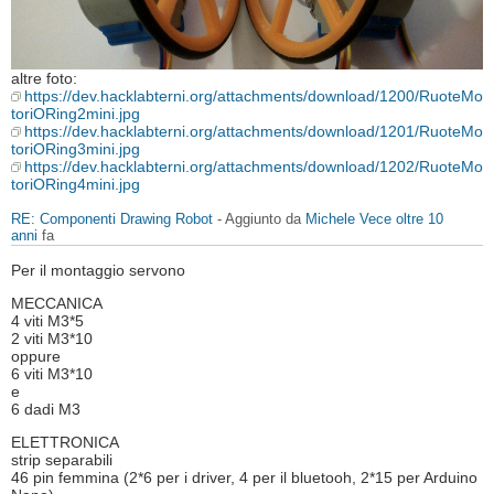
altre foto:
https://dev.hacklabterni.org/attachments/download/1200/RuoteMo
toriORing2mini.jpg
https://dev.hacklabterni.org/attachments/download/1201/RuoteMo
toriORing3mini.jpg
https://dev.hacklabterni.org/attachments/download/1202/RuoteMo
toriORing4mini.jpg
RE: Componenti Drawing Robot
- Aggiunto da
Michele Vece
oltre 10
anni
fa
Per il montaggio servono
MECCANICA
4 viti M3*5
2 viti M3*10
oppure
6 viti M3*10
e
6 dadi M3
ELETTRONICA
strip separabili
46 pin femmina (2*6 per i driver, 4 per il bluetooh, 2*15 per Arduino