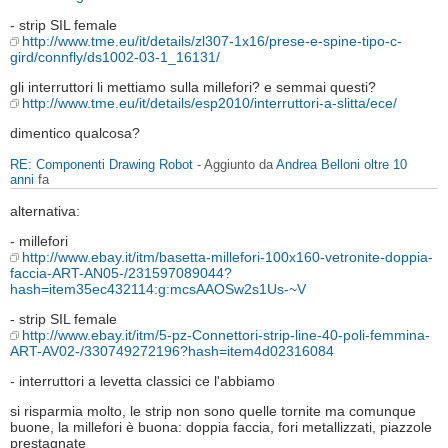
- strip SIL female
http://www.tme.eu/it/details/zl307-1x16/prese-e-spine-tipo-c-
gird/connfly/ds1002-03-1_16131/
gli interruttori li mettiamo sulla millefori? e semmai questi?
http://www.tme.eu/it/details/esp2010/interruttori-a-slitta/ece/
dimentico qualcosa?
RE: Componenti Drawing Robot
- Aggiunto da
Andrea Belloni
oltre 10
anni
fa
alternativa:
- millefori
http://www.ebay.it/itm/basetta-millefori-100x160-vetronite-doppia-
faccia-ART-AN05-/231597089044?
hash=item35ec432114:g:mcsAAOSw2s1Us-~V
- strip SIL female
http://www.ebay.it/itm/5-pz-Connettori-strip-line-40-poli-femmina-
ART-AV02-/330749272196?hash=item4d02316084
- interruttori a levetta classici ce l'abbiamo
si risparmia molto, le strip non sono quelle tornite ma comunque
buone, la millefori è buona: doppia faccia, fori metallizzati, piazzole
prestagnate