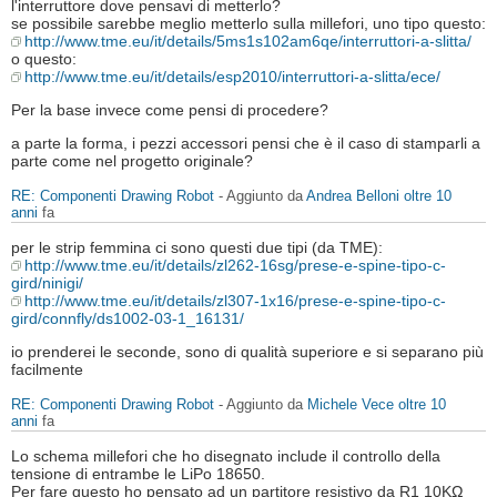
l'interruttore dove pensavi di metterlo?
se possibile sarebbe meglio metterlo sulla millefori, uno tipo questo:
http://www.tme.eu/it/details/5ms1s102am6qe/interruttori-a-slitta/
o questo:
http://www.tme.eu/it/details/esp2010/interruttori-a-slitta/ece/
Per la base invece come pensi di procedere?
a parte la forma, i pezzi accessori pensi che è il caso di stamparli a
parte come nel progetto originale?
RE: Componenti Drawing Robot
- Aggiunto da
Andrea Belloni
oltre 10
anni
fa
per le strip femmina ci sono questi due tipi (da TME):
http://www.tme.eu/it/details/zl262-16sg/prese-e-spine-tipo-c-
gird/ninigi/
http://www.tme.eu/it/details/zl307-1x16/prese-e-spine-tipo-c-
gird/connfly/ds1002-03-1_16131/
io prenderei le seconde, sono di qualità superiore e si separano più
facilmente
RE: Componenti Drawing Robot
- Aggiunto da
Michele Vece
oltre 10
anni
fa
Lo schema millefori che ho disegnato include il controllo della
tensione di entrambe le LiPo 18650.
Per fare questo ho pensato ad un partitore resistivo da R1 10KΩ