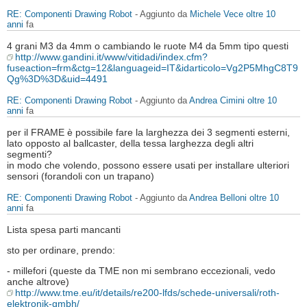
RE: Componenti Drawing Robot
- Aggiunto da
Michele Vece
oltre 10
anni
fa
4 grani M3 da 4mm o cambiando le ruote M4 da 5mm tipo questi
http://www.gandini.it/www/vitidadi/index.cfm?
fuseaction=frm&ctg=12&languageid=IT&idarticolo=Vg2P5MhgC8T9
Qg%3D%3D&uid=4491
RE: Componenti Drawing Robot
- Aggiunto da
Andrea Cimini
oltre 10
anni
fa
per il FRAME è possibile fare la larghezza dei 3 segmenti esterni,
lato opposto al ballcaster, della tessa larghezza degli altri
segmenti?
in modo che volendo, possono essere usati per installare ulteriori
sensori (forandoli con un trapano)
RE: Componenti Drawing Robot
- Aggiunto da
Andrea Belloni
oltre 10
anni
fa
Lista spesa parti mancanti
sto per ordinare, prendo:
- millefori (queste da TME non mi sembrano eccezionali, vedo
anche altrove)
http://www.tme.eu/it/details/re200-lfds/schede-universali/roth-
elektronik-gmbh/