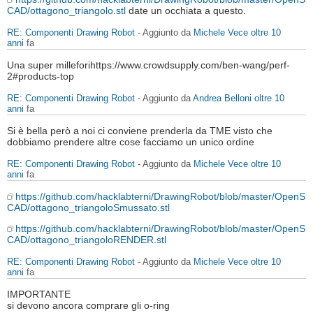
CAD/ottagono_triangolo.stl
date un occhiata a questo.
RE: Componenti Drawing Robot
- Aggiunto da
Michele Vece
oltre 10
anni
fa
Una super milleforihttps://www.crowdsupply.com/ben-wang/perf-
2#products-top
RE: Componenti Drawing Robot
- Aggiunto da
Andrea Belloni
oltre 10
anni
fa
Si è bella però a noi ci conviene prenderla da TME visto che
dobbiamo prendere altre cose facciamo un unico ordine
RE: Componenti Drawing Robot
- Aggiunto da
Michele Vece
oltre 10
anni
fa
https://github.com/hacklabterni/DrawingRobot/blob/master/OpenS
CAD/ottagono_triangoloSmussato.stl
https://github.com/hacklabterni/DrawingRobot/blob/master/OpenS
CAD/ottagono_triangoloRENDER.stl
RE: Componenti Drawing Robot
- Aggiunto da
Michele Vece
oltre 10
anni
fa
IMPORTANTE
si devono ancora comprare gli o-ring