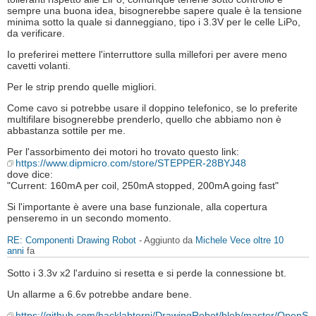
sempre una buona idea, bisognerebbe sapere quale è la tensione
minima sotto la quale si danneggiano, tipo i 3.3V per le celle LiPo,
da verificare.
Io preferirei mettere l'interruttore sulla millefori per avere meno
cavetti volanti.
Per le strip prendo quelle migliori.
Come cavo si potrebbe usare il doppino telefonico, se lo preferite
multifilare bisognerebbe prenderlo, quello che abbiamo non è
abbastanza sottile per me.
Per l'assorbimento dei motori ho trovato questo link:
https://www.dipmicro.com/store/STEPPER-28BYJ48
dove dice:
"Current: 160mA per coil, 250mA stopped, 200mA going fast"
Si l'importante è avere una base funzionale, alla copertura
penseremo in un secondo momento.
RE: Componenti Drawing Robot
- Aggiunto da
Michele Vece
oltre 10
anni
fa
Sotto i 3.3v x2 l'arduino si resetta e si perde la connessione bt.
Un allarme a 6.6v potrebbe andare bene.
https://github.com/hacklabterni/DrawingRobot/blob/master/OpenS