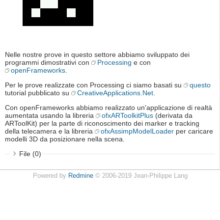
Nelle nostre prove in questo settore abbiamo sviluppato dei
programmi dimostrativi con
Processing
e con
openFrameworks
.
Per le prove realizzate con Processing ci siamo basati su
questo
tutorial pubblicato su
CreativeApplications.Net
.
Con openFrameworks abbiamo realizzato un'applicazione di realtà
aumentata usando la libreria
ofxARToolkitPlus
(derivata da
ARToolKit) per la parte di riconoscimento dei marker e tracking
della telecamera e la libreria
ofxAssimpModelLoader
per caricare
modelli 3D da posizionare nella scena.
File (0)
Powered by
Redmine
© 2006-2019 Jean-Philippe Lang