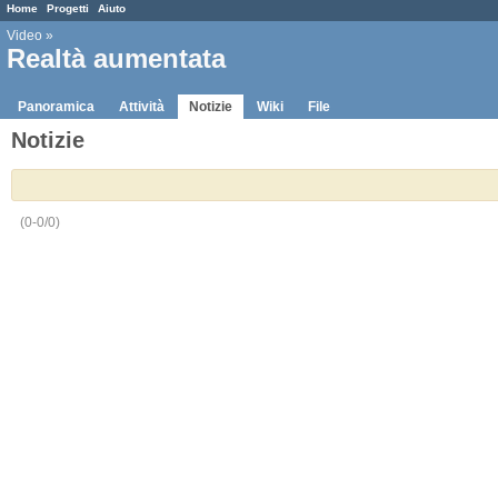
Home
Progetti
Aiuto
Video
»
Realtà aumentata
Panoramica
Attività
Notizie
Wiki
File
Notizie
(0-0/0)