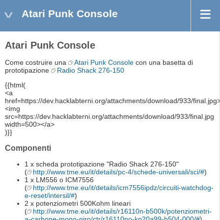
Atari Punk Console
Atari Punk Console
Come costruire una
Atari Punk Console
con una basetta di
prototipazione
Radio Shack 276-150
{{html(
<a
href=https://dev.hacklabterni.org/attachments/download/933/final.jpg
<img
src=https://dev.hacklabterni.org/attachments/download/933/final.jpg
width=500></a>
)}}
Componenti
1 x scheda prototipazione "Radio Shack 276-150"
(
http://www.tme.eu/it/details/pc-4/schede-universali/sci/#
)
1 x LM556 o ICM7556
(
http://www.tme.eu/it/details/icm7556ipdz/circuiti-watchdog-
e-reset/intersil/#
)
2 x potenziometri 500Kohm lineari
(
http://www.tme.eu/it/details/r16110n-b500k/potenziometri-
a-carbone-mono-giro/ctr/r16110no-kq20a99-b504-000/#
)