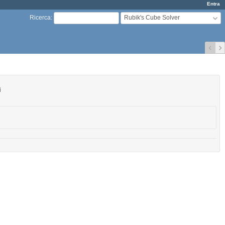
Entra
Rubik's Cube Solver
Ricerca
:
i