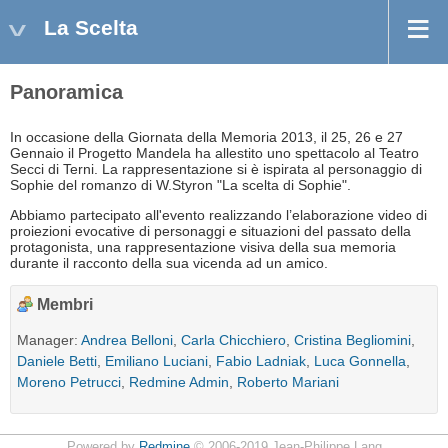
La Scelta
Panoramica
In occasione della Giornata della Memoria 2013, il 25, 26 e 27
Gennaio il Progetto Mandela ha allestito uno spettacolo al Teatro
Secci di Terni. La rappresentazione si è ispirata al personaggio di
Sophie del romanzo di W.Styron "La scelta di Sophie".
Abbiamo partecipato all'evento realizzando l’elaborazione video di
proiezioni evocative di personaggi e situazioni del passato della
protagonista, una rappresentazione visiva della sua memoria
durante il racconto della sua vicenda ad un amico.
Membri
Manager:
Andrea Belloni
,
Carla Chicchiero
,
Cristina Begliomini
,
Daniele Betti
,
Emiliano Luciani
,
Fabio Ladniak
,
Luca Gonnella
,
Moreno Petrucci
,
Redmine Admin
,
Roberto Mariani
Powered by
Redmine
© 2006-2019 Jean-Philippe Lang