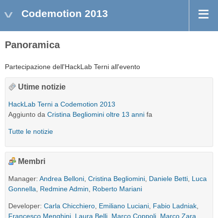
Codemotion 2013
Panoramica
Partecipazione dell'HackLab Terni all'evento
Utime notizie
HackLab Terni a Codemotion 2013
Aggiunto da
Cristina Begliomini
oltre 13 anni
fa
Tutte le notizie
Membri
Manager:
Andrea Belloni
,
Cristina Begliomini
,
Daniele Betti
,
Luca
Gonnella
,
Redmine Admin
,
Roberto Mariani
Developer:
Carla Chicchiero
,
Emiliano Luciani
,
Fabio Ladniak
,
Francesco Menghini
,
Laura Belli
,
Marco Coppoli
,
Marco Zara
,