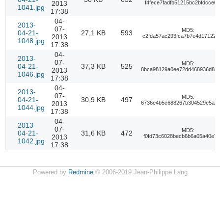
2013
f4fece7fadfb51215bc2bfdcce0
1041.jpg
17:38
04-
2013-
07-
MD5:
04-21-
27,1 KB
593
2013
c2fda57ac293fca7b7e4d17122b
1048.jpg
17:38
04-
2013-
07-
MD5:
04-21-
37,3 KB
525
2013
8bca98129a0ee72dd468936d8a
1046.jpg
17:38
04-
2013-
07-
MD5:
04-21-
30,9 KB
497
2013
6736e4b5c688267b304529e5a2
1044.jpg
17:38
04-
2013-
07-
MD5:
04-21-
31,6 KB
472
2013
f0fd73c6028becb6b6a05a40e7a
1042.jpg
17:38
Powered by
Redmine
© 2006-2019 Jean-Philippe Lang