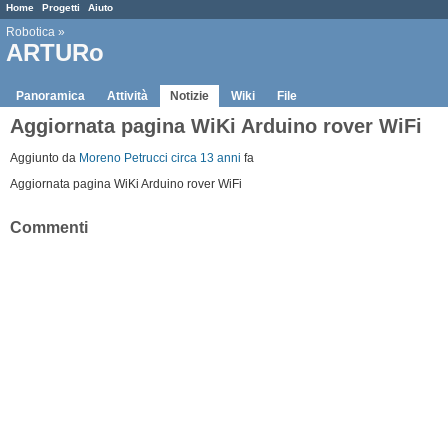
Home
Progetti
Aiuto
Robotica
»
ARTURo
Panoramica
Attività
Notizie
Wiki
File
Aggiornata pagina WiKi Arduino rover WiFi
Aggiunto da
Moreno Petrucci
circa 13 anni
fa
Aggiornata pagina WiKi Arduino rover WiFi
Commenti