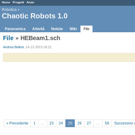
Home
Progetti
Aiuto
Robotica
»
Chaotic Robots 1.0
Panoramica
Attività
Notizie
Wiki
File
File
» HEBeam1.sch
Andrea Belloni
, 14-12-2013 18:21
« Precedente
1
…
23
24
25
26
27
…
58
Successivo 