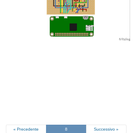
« Precedente
8
Successivo »