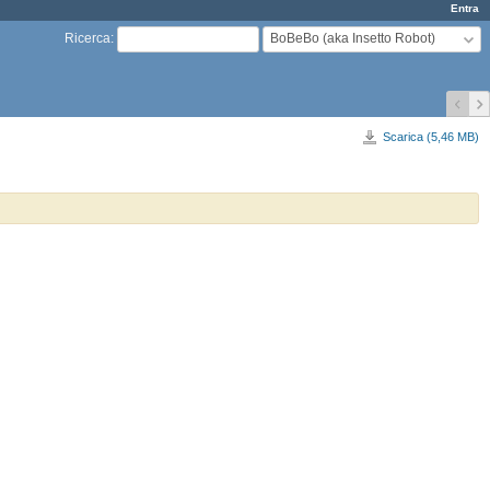
Entra
BoBeBo (aka Insetto Robot)
Ricerca
:
Scarica (5,46 MB)