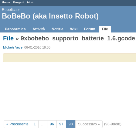
Home
Progetti
Aiuto
Robotica
»
BoBeBo (aka Insetto Robot)
Panoramica
Attività
Notizie
Wiki
Forum
File
File
» 9xbobebo_supporto_batterie_1.6.gcode
Michele Vece
, 06-01-2016 19:55
« Precedente
1
…
96
97
98
Successivo »
(98-98/98)